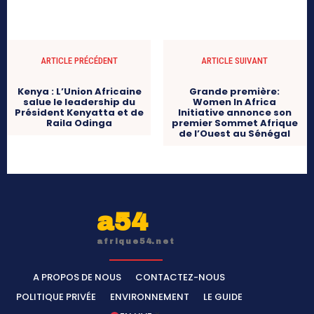
ARTICLE PRÉCÉDENT
ARTICLE SUIVANT
Kenya : L’Union Africaine
Grande première:
salue le leadership du
Women In Africa
Président Kenyatta et de
Initiative annonce son
Raila Odinga
premier Sommet Afrique
de l’Ouest au Sénégal
a54
afrique54.net
A PROPOS DE NOUS
CONTACTEZ-NOUS
POLITIQUE PRIVÉE
ENVIRONNEMENT
LE GUIDE