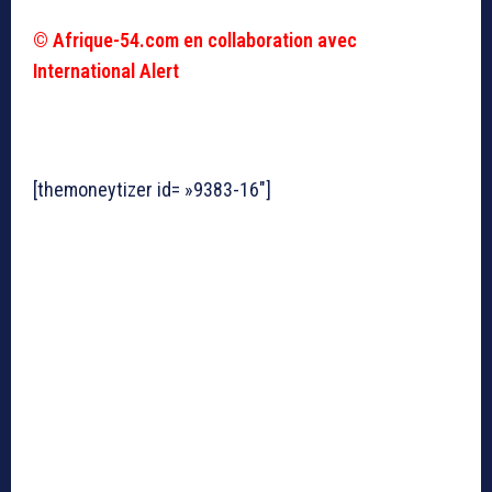
© Afrique-54.com en collaboration avec
International Alert
[themoneytizer id= »9383-16″]
I
l faut assez d’effort pour publier un #article
promotionnel (300 minimum et 500 mots maximum)
sur un site comme
www.Afrique-54.com
. C’est un
media grand public jouissant d’un classement Google
acceptable.