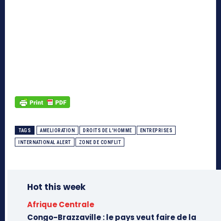
article sponsorisé
article sponsorisé
article sponsorisé article sponsorisé article
sponsorisé article sponsorisé
TAGS
AMELIORATION
DROITS DE L'HOMME
ENTREPRISES
INTERNATIONAL ALERT
ZONE DE CONFLIT
Hot this week
Afrique Centrale
Congo-Brazzaville : le pays veut faire de la