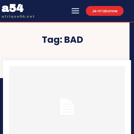
a54
Je m'abonne
afrique54.net
Tag:
BAD