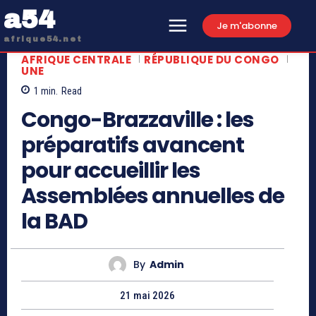
a54
Je m'abonne
afrique54.net
AFRIQUE CENTRALE
RÉPUBLIQUE DU CONGO
UNE
1
min.
Read
Congo-Brazzaville : les
préparatifs avancent
pour accueillir les
Assemblées annuelles de
la BAD
By
Admin
21 mai 2026