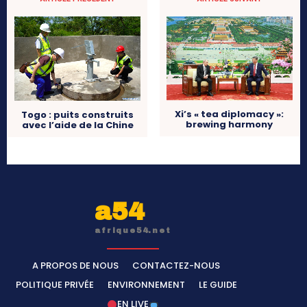
Xi’s « tea diplomacy »:
Togo : puits construits
brewing harmony
avec l’aide de la Chine
a54
afrique54.net
A PROPOS DE NOUS
CONTACTEZ-NOUS
POLITIQUE PRIVÉE
ENVIRONNEMENT
LE GUIDE
EN LIVE