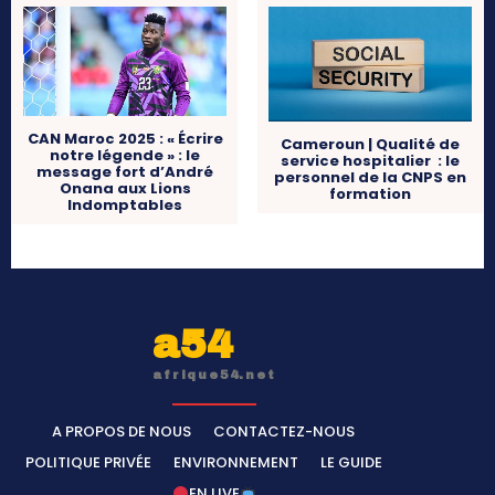
CAN Maroc 2025 : « Écrire
Cameroun | Qualité de
notre légende » : le
service hospitalier : le
message fort d’André
personnel de la CNPS en
Onana aux Lions
formation
Indomptables
a54
afrique54.net
A PROPOS DE NOUS
CONTACTEZ-NOUS
POLITIQUE PRIVÉE
ENVIRONNEMENT
LE GUIDE
EN LIVE