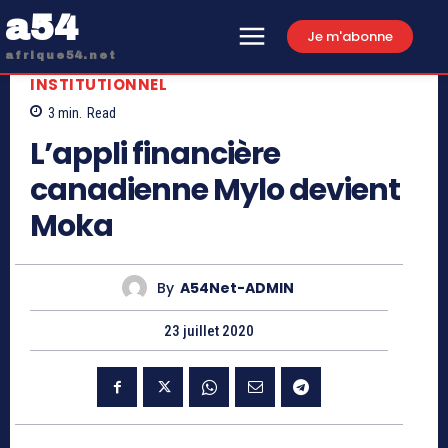
a54
Je m'abonne
afrique54.net
INSTITUTIONNEL
3
min.
Read
L’appli financière
canadienne Mylo devient
Moka
By
A54Net-ADMIN
23 juillet 2020