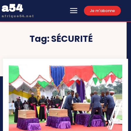
a54
Je m'abonne
afrique54.net
Tag:
SÉCURITÉ