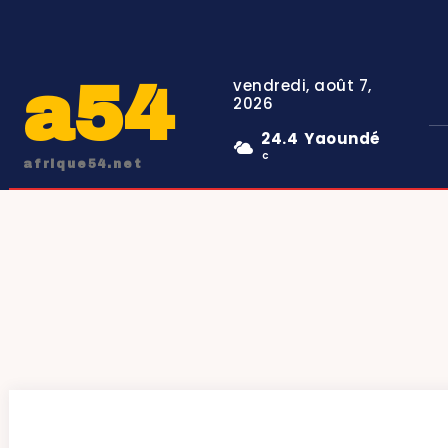
a54
vendredi, août 7,
2026
24.4
Yaoundé
C
afrique54.net