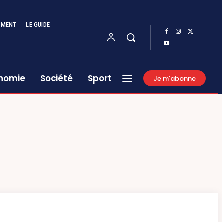
EMENT
LE GUIDE
nomie
Société
Sport
Je m'abonne