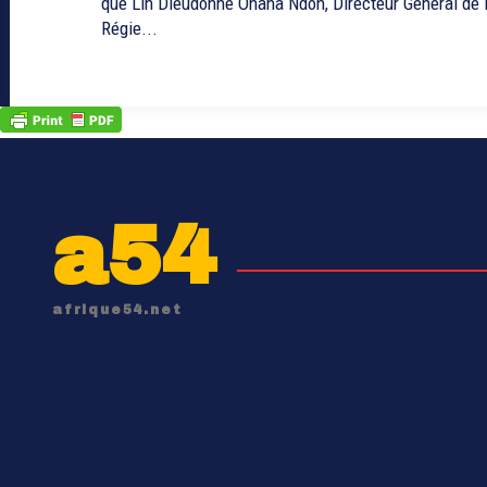
que Lin Dieudonné Onana Ndoh, Directeur Général de 
Régie...
a54
afrique54.net