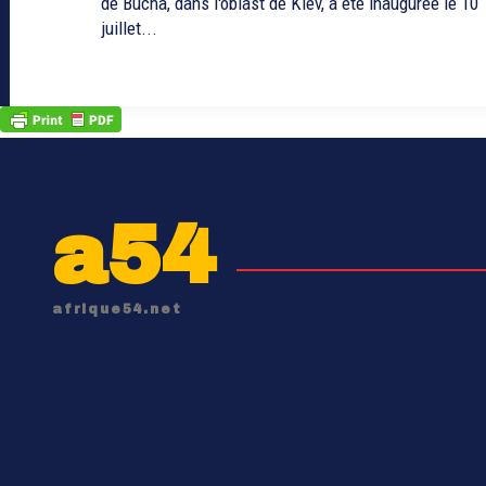
de Bucha, dans l'oblast de Kiev, a été inaugurée le 10
juillet...
a54
afrique54.net