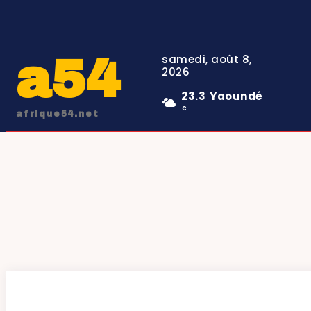
a54
samedi, août 8,
2026
23.3
Yaoundé
C
afrique54.net