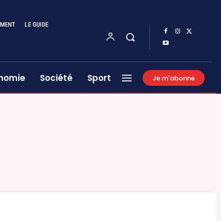
EMENT
LE GUIDE
nomie
Société
Sport
Je m'abonne