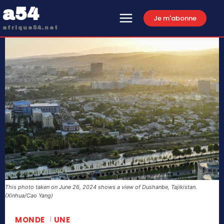
a54
Je m'abonne
afrique54.net
This photo taken on June 26, 2024 shows a view of Dushanbe, Tajikistan.
(Xinhua/Cao Yang)
MONDE
UNE