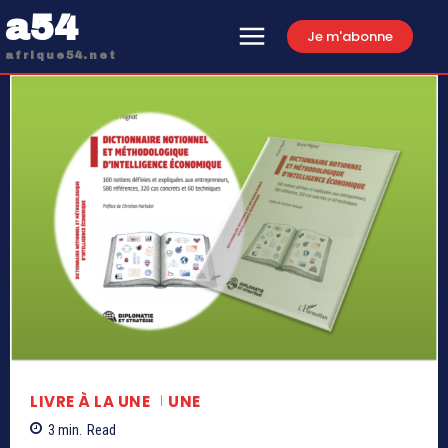
a54
Je m'abonne
afrique54.net
LIVRE À LA UNE
UNE
3
min.
Read