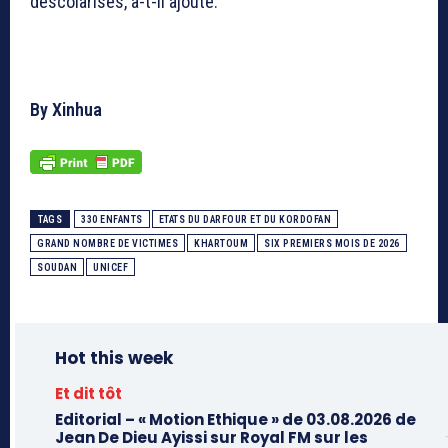
descolarisés, a-t-il ajouté.
By Xinhua
TAGS
330 ENFANTS
ETATS DU DARFOUR ET DU KORDOFAN
GRAND NOMBRE DE VICTIMES
KHARTOUM
SIX PREMIERS MOIS DE 2026
SOUDAN
UNICEF
Hot this week
Et dit tôt
Editorial – « Motion Ethique » de 03.08.2026 de
Jean De Dieu Ayissi sur Royal FM sur les