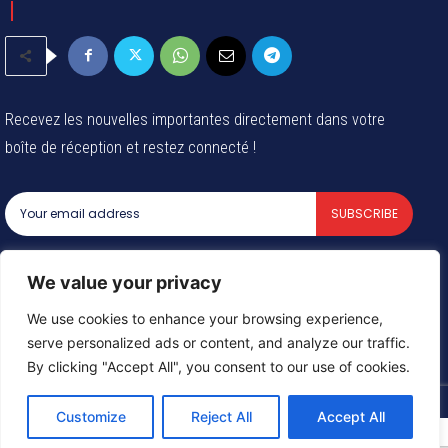
Recevez les nouvelles importantes directement dans votre
boîte de réception et restez connecté !
SUBSCRIBE
I've read and accept the
Privacy Policy
.
We value your privacy
We use cookies to enhance your browsing experience,
serve personalized ads or content, and analyze our traffic.
© 2024 Tous les droits reservés - Groupe Afrique54 SARL
By clicking "Accept All", you consent to our use of cookies.
Customize
Reject All
Accept All
Need help? Our team is just a message away