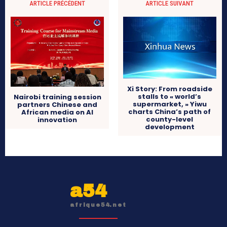
ARTICLE PRÉCÉDENT
ARTICLE SUIVANT
Xi Story: From roadside
stalls to « world’s
Nairobi training session
supermarket, » Yiwu
partners Chinese and
charts China’s path of
African media on AI
county-level
innovation
development
a54
afrique54.net