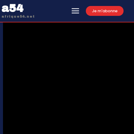
a54
Je m'abonne
afrique54.net