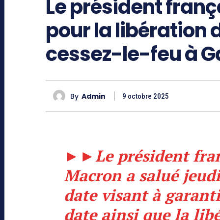
Le président franç
pour la libération 
cessez-le-feu à G
By
Admin
9 octobre 2025
►►
Le président fr
Macron a salué jeudi
date visant à garant
date ainsi que la lib