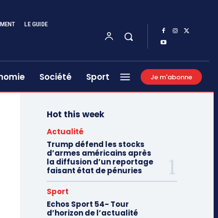
EMENT
LE GUIDE
nomie
Société
Sport
Je m'abonne
Hot this week
Actualité
Trump défend les stocks
d’armes américains après
la diffusion d’un reportage
faisant état de pénuries
Sport
Echos Sport 54- Tour
d’horizon de l’actualité