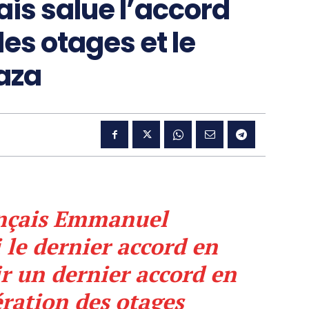
ais salue l’accord
des otages et le
aza
ançais Emmanuel
 le dernier accord en
ir un dernier accord en
ération des otages