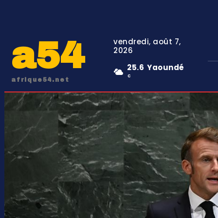
a54
vendredi, août 7,
2026
25.6
Yaoundé
C
afrique54.net