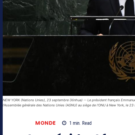
NEW YORK (Nations Unies), 23 septembre (Xinhua) -- Le président français Emmanue
l'Assemblée générale des Nations Unies (AGNU) au siège de l'ONU à New York, le 23
MONDE
1
min.
Read