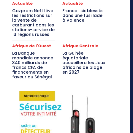
Actualité
Actualité
Gazprom Neft lève
France : six blessés
les restrictions sur
dans une fusillade
la vente de
à Valence
carburant dans les
stations-service de
13 régions russes
Afrique de l'Ouest
Afrique Centrale
La Banque
La Guinée
mondiale annonce
équatoriale
340 milliards de
accueillera les Jeux
francs CFA de
africains de plage
financements en
en 2027
faveur du Sénégal