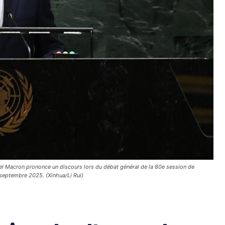
l Macron prononce un discours lors du débat général de la 80e session de
 septembre 2025. (Xinhua/Li Rui)