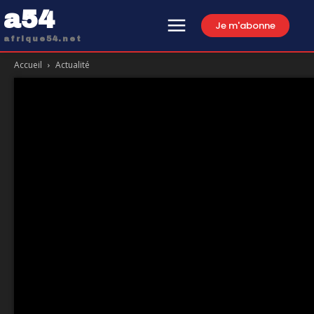
a54
Je m'abonne
afrique54.net
Accueil
Actualité