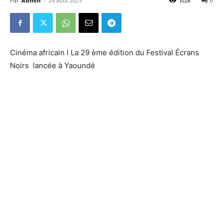
Par
Admin
-
24 août 2025
1028
0
Cinéma africain l La 29 ème édition du Festival Écrans
Noirs lancée à Yaoundé
Cinéma africain l La 29 ème édition du Festival Écrans
Noirs lancée à Yaoundé Cinéma africain l La 29 ème
édition du Festival Écrans Noirs lancée à
Yaoundé Cinéma africain l La 29 ème édition du Festival
Écrans Noirs lancée à Yaoundé Cinéma africain l La 29