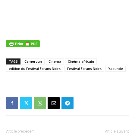
Écrans Noirs lancée à Yaoundé Cinéma africain l La 29
ème édition du Festival Écrans Noirs lancée à
Yaoundé Cinéma africain l La 29 ème édition du Festival
Écrans Noirs lancée à Yaoundé
TAGS
Cameroun
Cinema
Cinéma africain
édition du Festival Écrans Noirs
Festival Écrans Noirs
Yaoundé
Article précédent
Article suivant