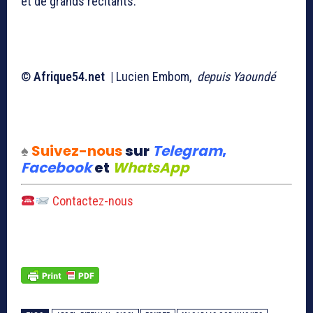
et de grands récitants.
©
Afrique54.net |
Lucien Embom,
depuis Yaoundé
♠
Suivez-nous
sur
Telegram
,
Facebook
et
WhatsApp
Contactez-nous