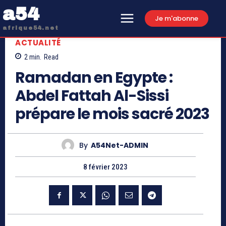
a54
Je m'abonne
afrique54.net
ACTUALITÉ
2
min.
Read
Ramadan en Egypte :
Abdel Fattah Al-Sissi
prépare le mois sacré 2023
By
A54Net-ADMIN
8 février 2023