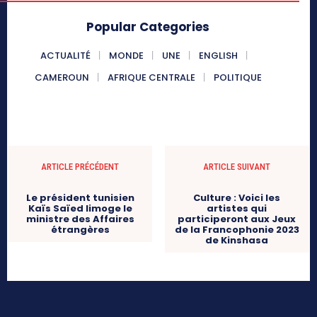
Popular Categories
ACTUALITÉ
MONDE
UNE
ENGLISH
CAMEROUN
AFRIQUE CENTRALE
POLITIQUE
ARTICLE PRÉCÉDENT
ARTICLE SUIVANT
Le président tunisien
Culture : Voici les
Kaïs Saïed limoge le
artistes qui
ministre des Affaires
participeront aux Jeux
étrangères
de la Francophonie 2023
de Kinshasa