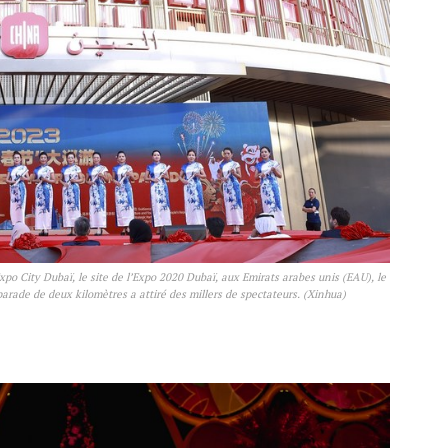
xpo City Dubaï, le site de l’Expo 2020 Dubaï, aux Emirats arabes unis (EAU), le
arade de deux kilomètres a attiré des millers de spectateurs. (Xinhua)