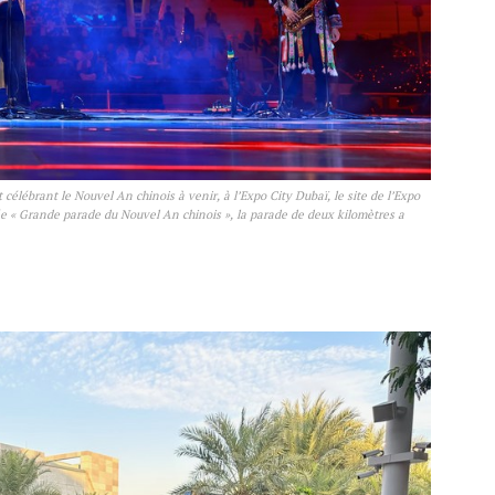
célébrant le Nouvel An chinois à venir, à l’Expo City Dubaï, le site de l’Expo
ée « Grande parade du Nouvel An chinois », la parade de deux kilomètres a