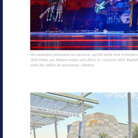
Des musiciens présentent un spectacle, qui fait partie d’un événement 
2020 Dubaï, aux Emirats arabes unis (EAU), le 14 janvier 2023. Baptis
attiré des millers de spectateurs. (Xinhua)