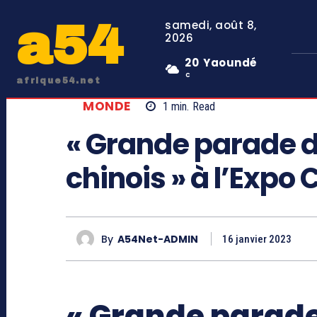
a54
samedi, août 8,
2026
20
Yaoundé
C
afrique54.net
MONDE
1
min.
Read
« Grande parade 
chinois » à l’Expo 
By
A54Net-ADMIN
16 janvier 2023
« Grande parade