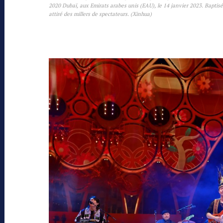
2020 Dubaï, aux Emirats arabes unis (EAU), le 14 janvier 2023. Baptis
attiré des millers de spectateurs. (Xinhua)