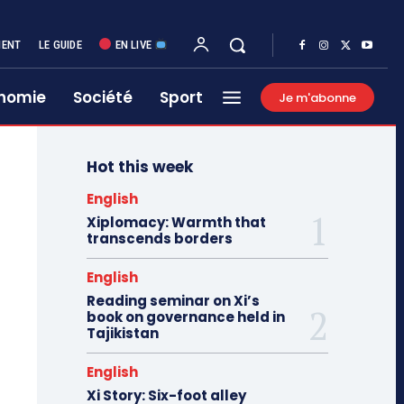
MENT
LE GUIDE
EN LIVE
nomie
Société
Sport
Je m'abonne
Hot this week
English
Xiplomacy: Warmth that
transcends borders
English
Reading seminar on Xi’s
book on governance held in
Tajikistan
English
Xi Story: Six-foot alley