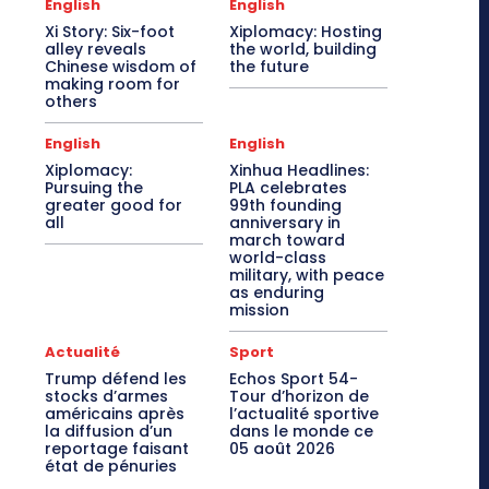
English
English
Xi Story: Six-foot
Xiplomacy: Hosting
alley reveals
the world, building
Chinese wisdom of
the future
making room for
others
English
English
Xiplomacy:
Xinhua Headlines:
Pursuing the
PLA celebrates
greater good for
99th founding
all
anniversary in
march toward
world-class
military, with peace
as enduring
mission
Actualité
Sport
Trump défend les
Echos Sport 54-
stocks d’armes
Tour d’horizon de
américains après
l’actualité sportive
la diffusion d’un
dans le monde ce
reportage faisant
05 août 2026
état de pénuries