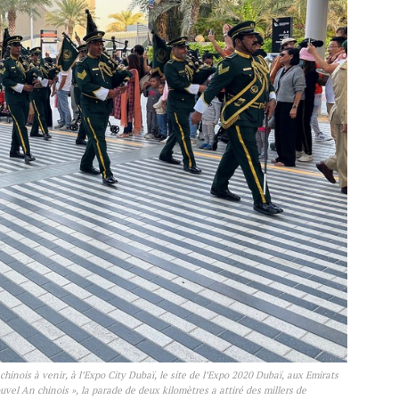
chinois à venir, à l’Expo City Dubaï, le site de l’Expo 2020 Dubaï, aux Emirats
vel An chinois », la parade de deux kilomètres a attiré des millers de