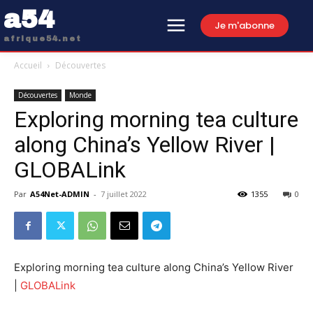
a54
Je m'abonne
afrique54.net
Accueil
Découvertes
Découvertes
Monde
Exploring morning tea culture
along China’s Yellow River |
GLOBALink
Par
A54Net-ADMIN
-
7 juillet 2022
1355
0
Exploring morning tea culture along China’s Yellow River
|
GLOBALink