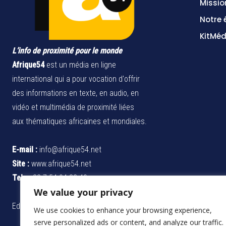
Missio
Notre 
KitMéd
L’info de proximité pour le monde
Afrique54
est un média en ligne
international qui a pour vocation d'offrir
des informations en texte, en audio, en
vidéo et multimédia de proximité liées
aux thématiques africaines et mondiales.
E-mail :
info@afrique54.net
Site :
www.afrique54.net
Tel :
+33 7 54 04 32 40
We value your privacy
Edité par
GROUPE AFRIQUE54 SARL
We use cookies to enhance your browsing experience,
serve personalized ads or content, and analyze our traffic.