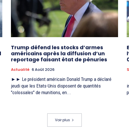
Trump défend les stocks d’armes
d
américains après la diffusion d’un
reportage faisant état de pénuries
Actualité
6 Août 2026
S
►► Le président américain Donald Trump a déclaré
►►La CAN Féminine Maroc 2026 poursuit son rythme
jeudi que les Etats-Unis disposent de quantités
i
"colossales" de munitions, en...
p
Voir plus