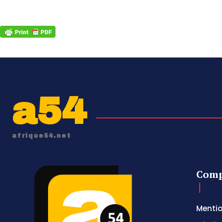
a54
afrique54.net
Comp
Mentio