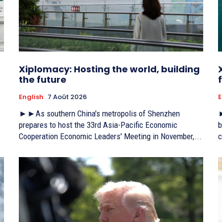
e
Xiplomacy: Hosting the world, building
the future
f
English
7 Août 2026
E
►►As southern China's metropolis of Shenzhen
►
prepares to host the 33rd Asia-Pacific Economic
b
Cooperation Economic Leaders' Meeting in November,...
c