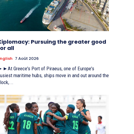
Xiplomacy: Pursuing the greater good
or all
nglish
7 Août 2026
►At Greece's Port of Piraeus, one of Europe's
usiest maritime hubs, ships move in and out around the
lock,...