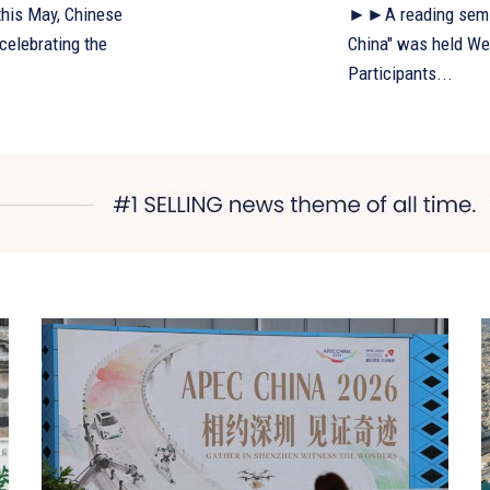
this May, Chinese
►►A reading semina
 celebrating the
China" was held Wednes
Participants...