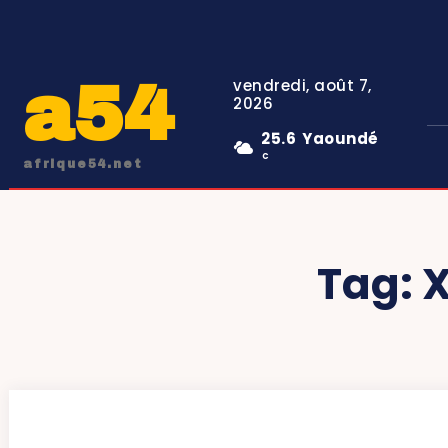
a54
vendredi, août 7,
2026
25.6
Yaoundé
C
afrique54.net
Tag:
X