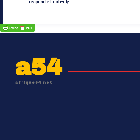
respond effectively...
a54
afrique54.net