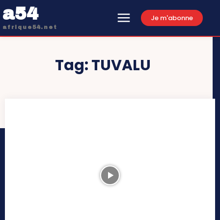
a54
Je m'abonne
afrique54.net
Tag:
TUVALU