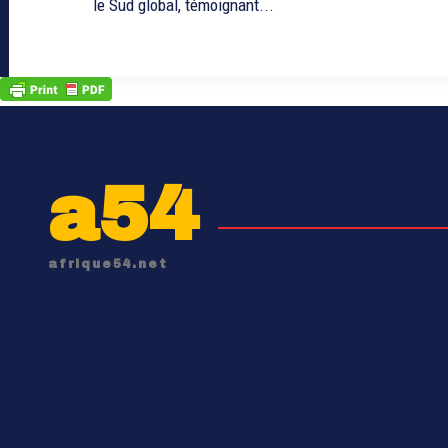
le Sud global, témoignant...
a54
afrique54.net