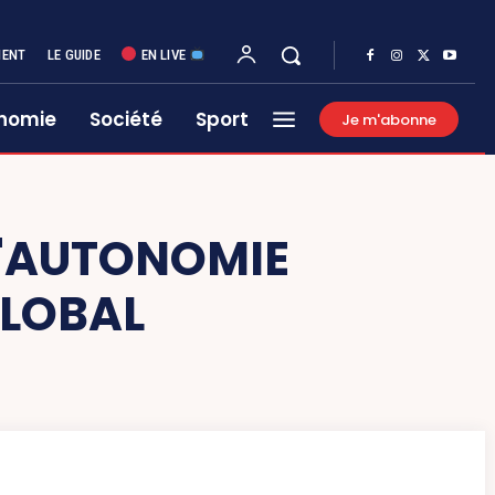
MENT
LE GUIDE
EN LIVE
nomie
Société
Sport
Je m'abonne
D'AUTONOMIE
GLOBAL