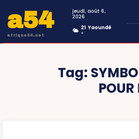
a54
jeudi, août 6,
2026
21
Yaoundé
C
afrique54.net
Tag:
SYMBOL
POUR 