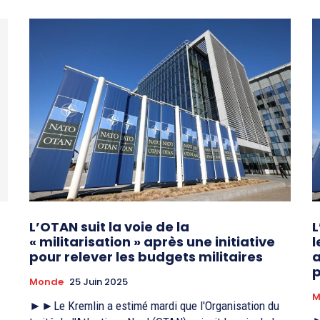
L’OTAN suit la voie de la
L
« militarisation » après une initiative
l
pour relever les budgets militaires
a
Monde
25 Juin 2025
M
►►Le Kremlin a estimé mardi que l'Organisation du