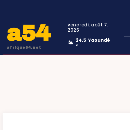
a54
vendredi, août 7,
2026
24.5
Yaoundé
C
afrique54.net