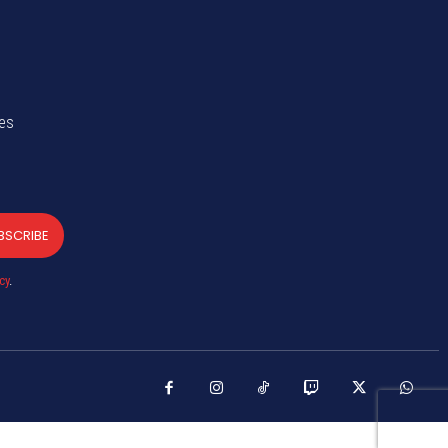
tes
BSCRIBE
cy
.