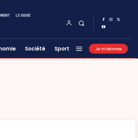
EMENT
LE GUIDE
nomie
Société
Sport
Je m'abonne