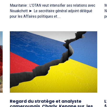
Mauritanie : L'OTAN veut intensifier ses relations avec
M
Nouakchott ► Le secrétaire général adjoint délégué
N
pour les Affaires politiques et...
p
Regard du stratège et analyste
L
camerounais Charly Kengne sur les
f