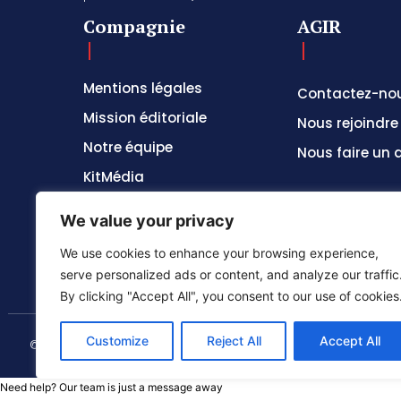
Compagnie
AGIR
Mentions légales
Contactez-no
Mission éditoriale
Nous rejoindre
Notre équipe
Nous faire un 
KitMédia
We value your privacy
We use cookies to enhance your browsing experience,
serve personalized ads or content, and analyze our traffic
By clicking "Accept All", you consent to our use of cookies
Customize
Reject All
Accept All
© 2024 Tous les droits reservés - Groupe Afrique54 SARL
Need help? Our team is just a message away