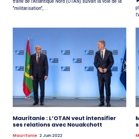
►
traité de l'Atlantique Nord (OTAN) suivait la voie de la
p
"militarisation",...
l
Mauritanie : L’OTAN veut intensifier
M
ses relations avec Nouakchott
s
Mauritanie
2 Juin 2022
M