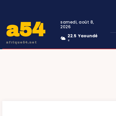
a54
samedi, août 8,
2026
22.5
Yaoundé
C
afrique54.net