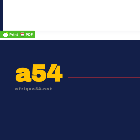
a54
afrique54.net