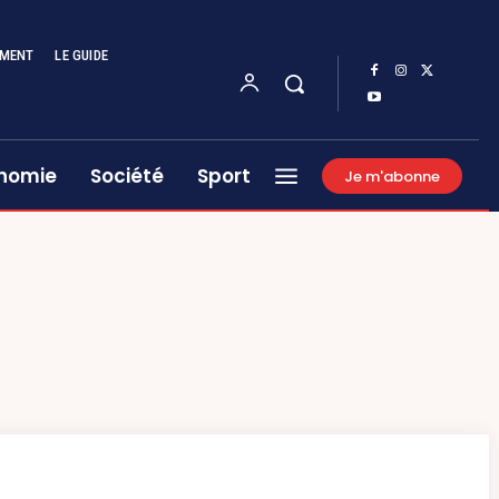
EMENT
LE GUIDE
nomie
Société
Sport
Je m'abonne