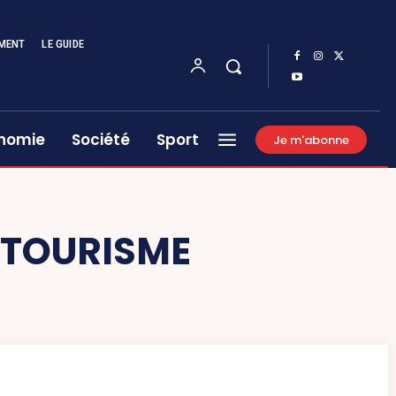
MENT
LE GUIDE
nomie
Société
Sport
Je m'abonne
 TOURISME