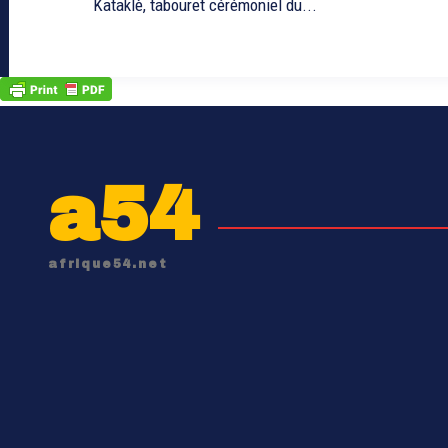
Kataklè, tabouret cérémoniel du...
a54
afrique54.net