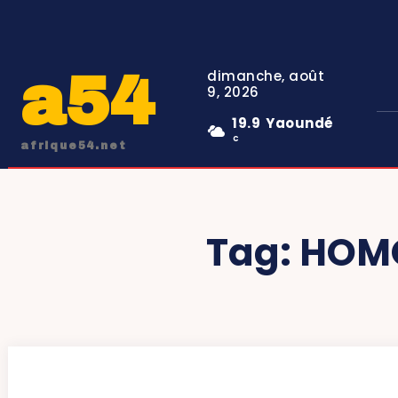
a54
dimanche, août
9, 2026
19.9
Yaoundé
C
afrique54.net
Tag:
HOMO