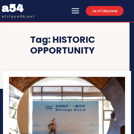
a54
Je m'abonne
afrique54.net
Tag:
HISTORIC
OPPORTUNITY