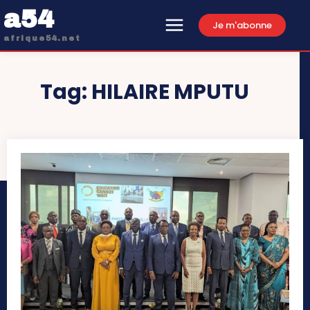
a54
Je m'abonne
afrique54.net
Tag:
HILAIRE MPUTU