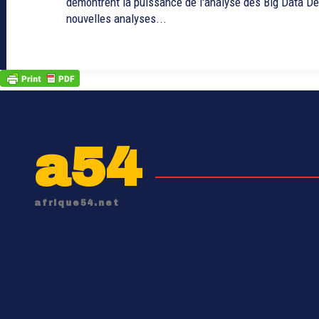
démontrent la puissance de l'analyse des Big Data De
nouvelles analyses...
a54
afrique54.net