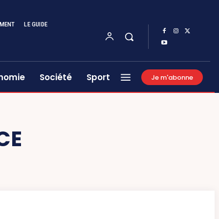
EMENT
LE GUIDE
nomie
Société
Sport
Je m'abonne
CE