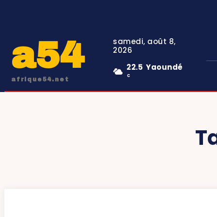
a54
samedi, août 8,
2026
22.5
Yaoundé
C
afrique54.net
T