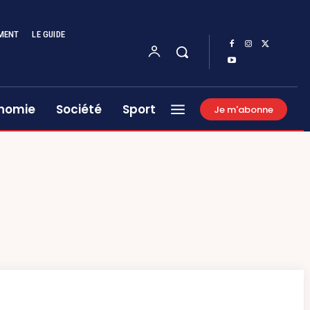
MENT
LE GUIDE
nomie
Société
Sport
Je m'abonne