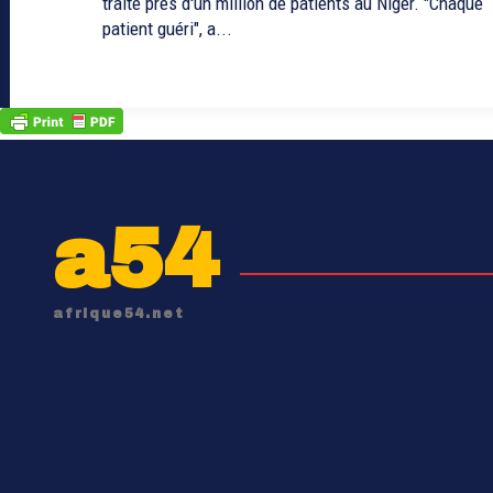
traité près d'un million de patients au Niger. "Chaque
patient guéri", a...
a54
afrique54.net