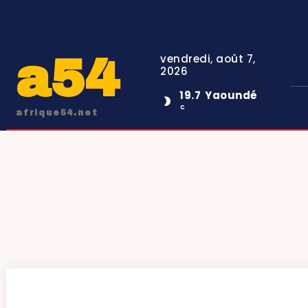
a54
vendredi, août 7,
2026
19.7
Yaoundé
C
afrique54.net