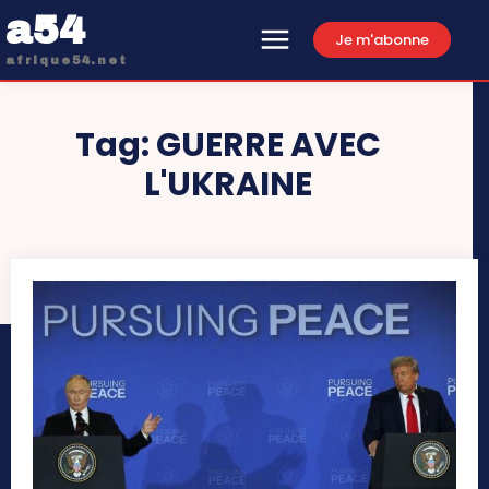
a54
Je m'abonne
afrique54.net
Tag:
GUERRE AVEC
L'UKRAINE