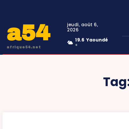
a54
jeudi, août 6,
2026
19.6
Yaoundé
C
afrique54.net
Tag