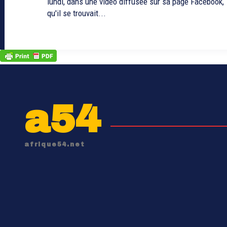
lundi, dans une vidéo diffusée sur sa page Facebook,
qu'il se trouvait...
a54
afrique54.net