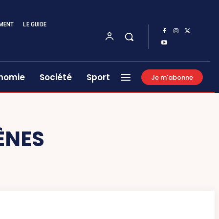
MENT
LE GUIDE
nomie
Société
Sport
Je m'abonne
ÈNES