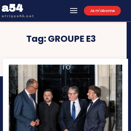
a54
Je m'abonne
afrique54.net
Tag:
GROUPE E3