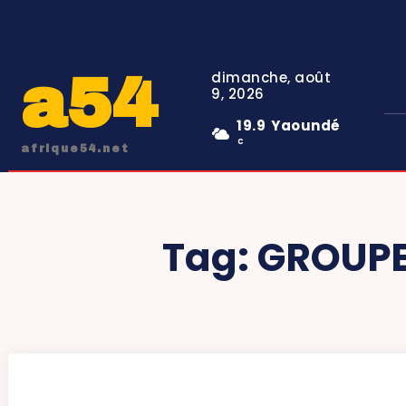
a54
dimanche, août
9, 2026
19.9
Yaoundé
C
afrique54.net
Tag:
GROUPE