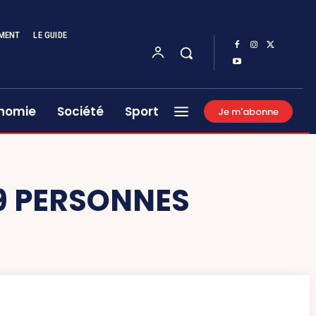
MENT
LE GUIDE
nomie
Société
Sport
Je m'abonne
19 PERSONNES