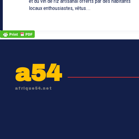
et du vin de riz artisanal offerts par des habitants
locaux enthousiastes, vêtus...
a54
afrique54.net