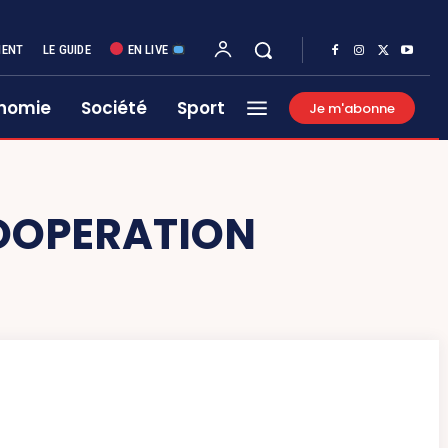
MENT
LE GUIDE
EN LIVE
nomie
Société
Sport
Je m'abonne
OOPERATION