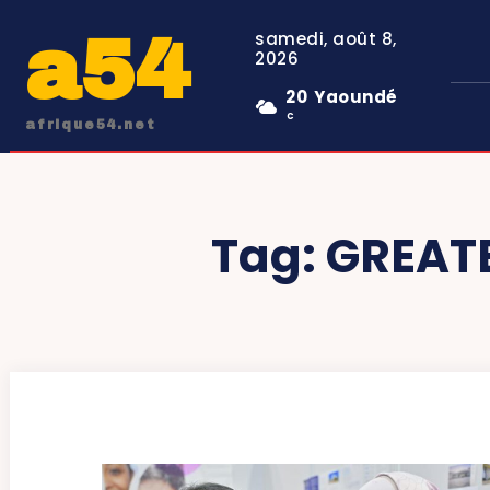
a54
samedi, août 8,
2026
20
Yaoundé
C
afrique54.net
Tag:
GREAT