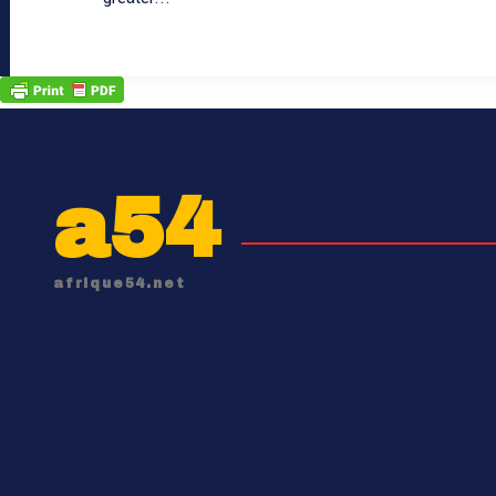
a54
afrique54.net