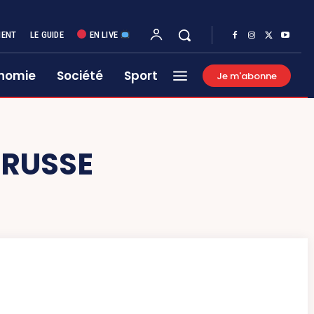
MENT
LE GUIDE
EN LIVE
nomie
Société
Sport
Je m'abonne
 RUSSE