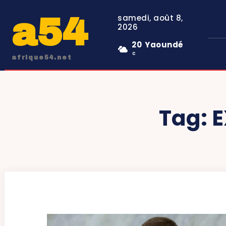
a54
samedi, août 8,
2026
20
Yaoundé
C
afrique54.net
Tag:
E