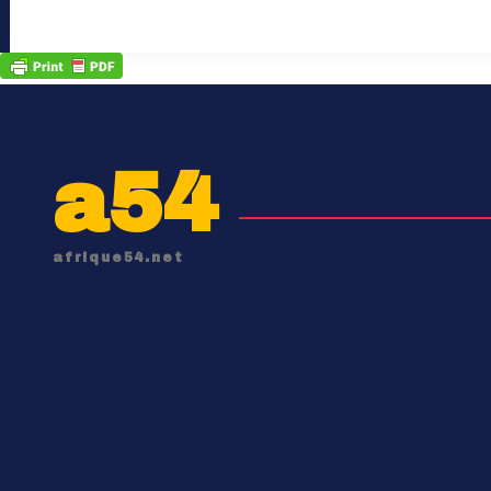
a54
afrique54.net