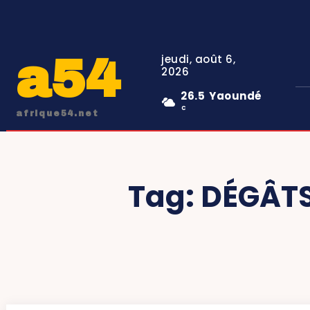
a54
jeudi, août 6,
2026
26.5
Yaoundé
C
afrique54.net
Tag:
DÉGÂTS