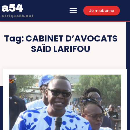
a54
Je m'abonne
afrique54.net
Tag:
CABINET D’AVOCATS
SAÏD LARIFOU