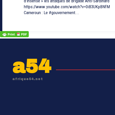
d'insensé » les attaques de Brigade Anti-Sardinard
https://www.youtube.com/watch?v=0iB3UKpBNfM
Cameroun : Le #gouvernement...
a54
afrique54.net