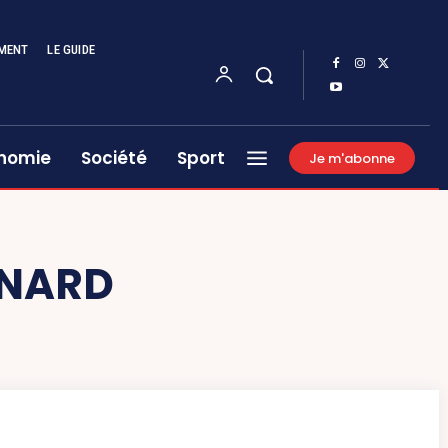
MENT
LE GUIDE
nomie
Société
Sport
Je m'abonne
INARD