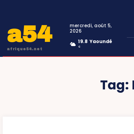
a54
mercredi, août 5,
2026
19.8
Yaoundé
C
afrique54.net
Tag: