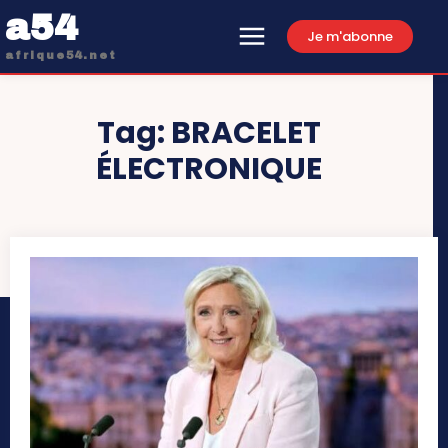
a54
Je m'abonne
afrique54.net
Tag:
BRACELET
ÉLECTRONIQUE