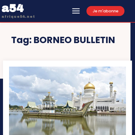
a54
Je m'abonne
afrique54.net
Tag:
BORNEO BULLETIN