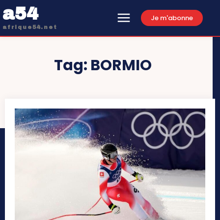
a54
Je m'abonne
afrique54.net
Tag:
BORMIO