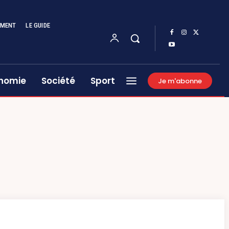
EMENT
LE GUIDE
nomie
Société
Sport
Je m'abonne