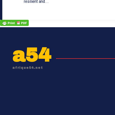
resilient and...
a54
afrique54.net