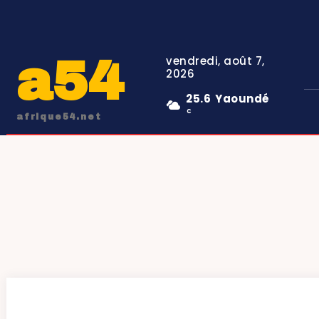
a54
vendredi, août 7,
2026
25.6
Yaoundé
C
afrique54.net