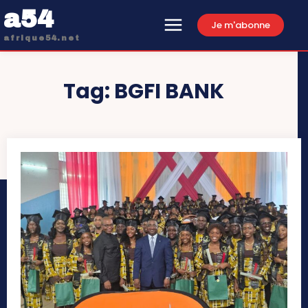
a54
Je m'abonne
afrique54.net
Tag:
BGFI BANK