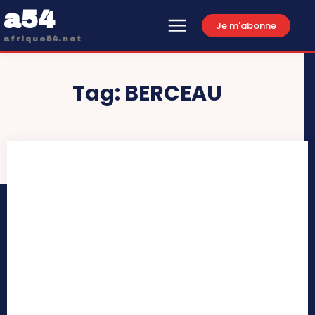
a54
Je m'abonne
afrique54.net
Tag:
BERCEAU