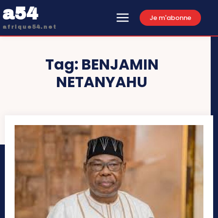
a54
Je m'abonne
afrique54.net
Tag:
BENJAMIN
NETANYAHU