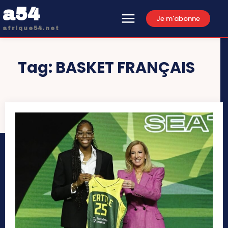
a54
Je m'abonne
afrique54.net
Tag:
BASKET FRANÇAIS