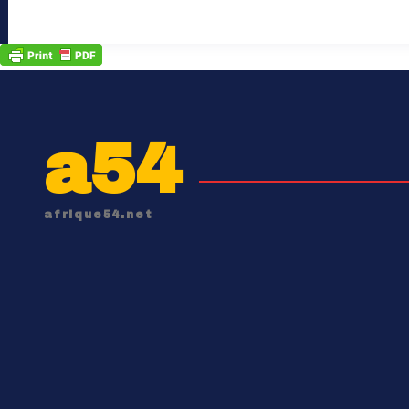
a54
afrique54.net