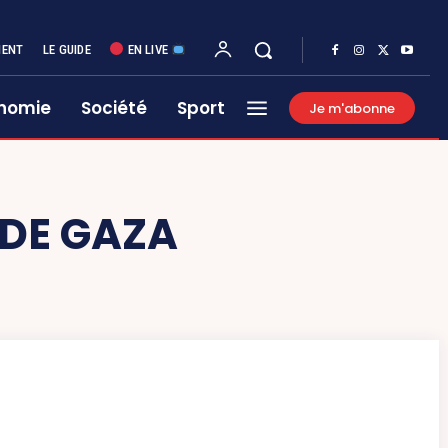
MENT
LE GUIDE
EN LIVE
nomie
Société
Sport
Je m'abonne
 DE GAZA