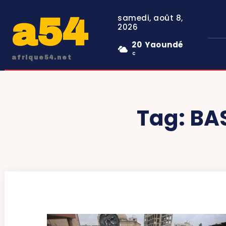
a54
samedi, août 8,
2026
20
Yaoundé
C
afrique54.net
Tag:
BAS