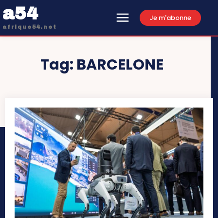
a54
Je m'abonne
afrique54.net
Tag:
BARCELONE