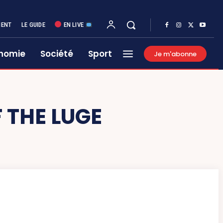
MENT
LE GUIDE
EN LIVE
nomie
Société
Sport
Je m'abonne
THE LUGE