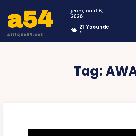
a54
jeudi, août 6,
2026
21
Yaoundé
C
afrique54.net
Tag:
AWA