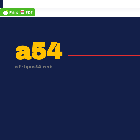
a54
afrique54.net