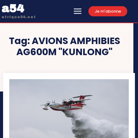
a54
Je m'abonne
afrique54.net
Tag:
AVIONS AMPHIBIES
AG600M "KUNLONG"