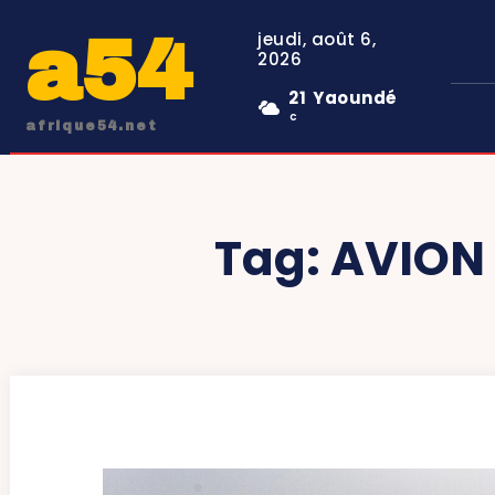
a54
jeudi, août 6,
2026
21
Yaoundé
C
afrique54.net
Tag:
AVION 