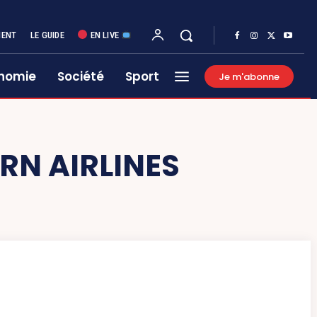
MENT
LE GUIDE
EN LIVE
nomie
Société
Sport
Je m'abonne
RN AIRLINES