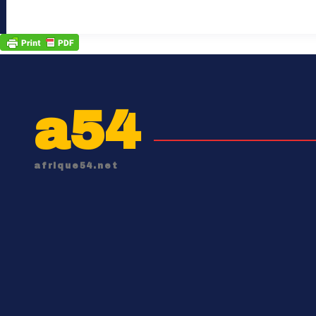
a54
afrique54.net